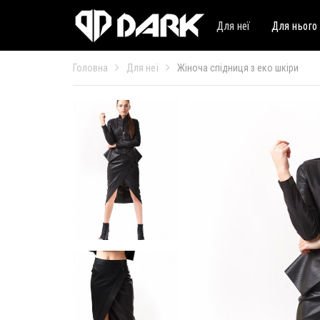
Для неї
Для нього
Головна
Для неї
Жіноча спідниця з еко шкіри