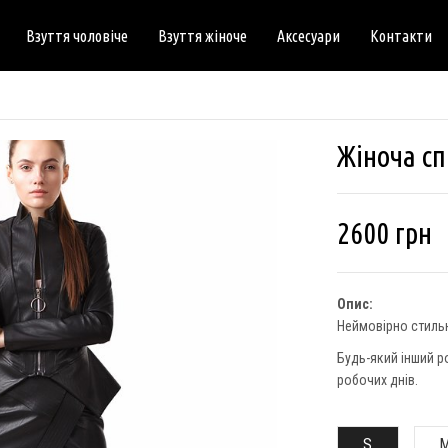
Взуття чоловіче
Взуття жіноче
Аксесуари
Контакти
Жіноча сп
2600
грн
Опис:
Неймовірно стильн
Будь-який інший р
робочих днів.
S