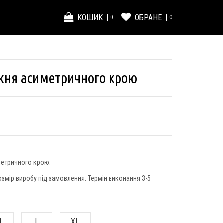
КОШИК
ОБРАНЕ
0
0
укня асиметричного крою
метричного крою.
озмір виробу під замовлення. Термін виконання 3-5
M
L
XL