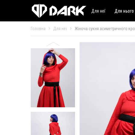
Для неї
Для нього
Головна
Для неї
Жіноча сукня асиметричного кр