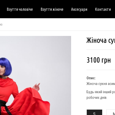
Взуття чоловіче
Взуття жіноче
Аксесуари
Контакти
ою
Жіноча с
3100
грн
Опис:
Жіноча сукня аси
Будь-який інший р
робочих днів.
S