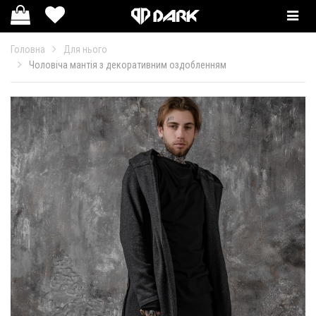
Смотр
катал
Головна
Для нього
Чоловіча мантія з декоративним оздобленням