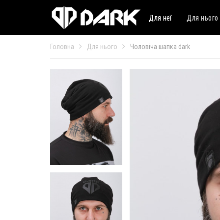
Для неї
Для нього
Головна
Для нього
Чоловіча шапка dark