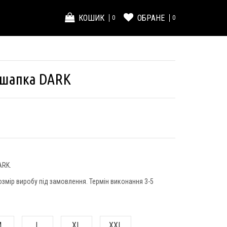
КОШИК
ОБРАНЕ
0
0
 шапка DARK
ARK.
озмір виробу під замовлення. Термін виконання 3-5
M
L
XL
XXL