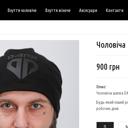
Взуття чоловіче
Взуття жіноче
Аксесуари
Контакти
Чоловіча
900
грн
Опис:
Чоловіча шапка D
Будь-який інший р
робочих днів.
S