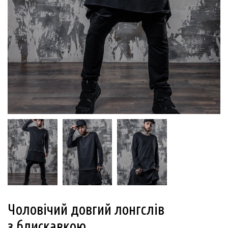
Чоловічий довгий лонгслів
з блискавкою