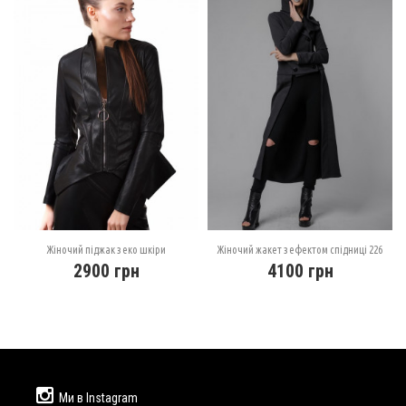
Жіночий піджак з еко шкіри
Жіночий жакет з ефектом спідниці 226
2900
грн
4100
грн
Ми в Instagram