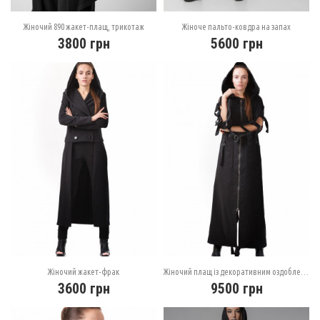
Жіночий 890 жакет-плащ, трикотаж
Жіноче пальто-ковдра на запах
3800
грн
5600
грн
Жіночий жакет-фрак
Жіночий плащ із декоративним оздобленням
3600
грн
9500
грн