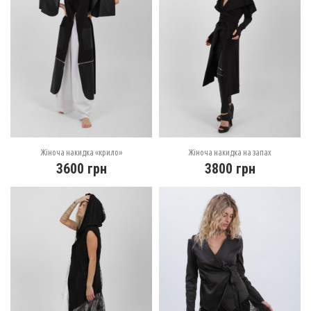
Жіноча накидка «крило»
Жіноча накидка на запах
3600
грн
3800
грн