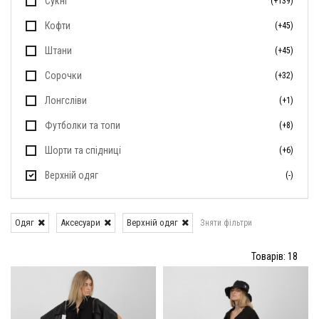
Сукні
(+139)
Кофти
(+45)
Штани
(+45)
Сорочки
(+32)
Лонгсліви
(+1)
Футболки та топи
(+8)
Шорти та спідниці
(+6)
Верхній одяг
(-)
Одяг
Аксесуари
Верхній одяг
Зняти фільтри
Товарів: 18