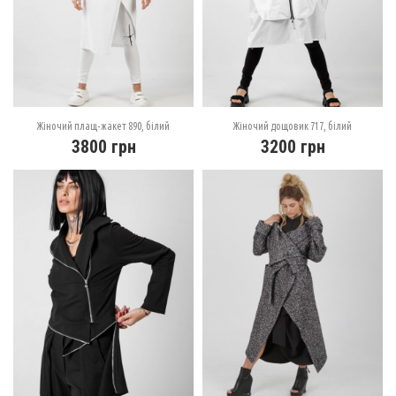
Жіночий плащ-жакет 890, білий
Жіночий дощовик 717, білий
3800
грн
3200
грн