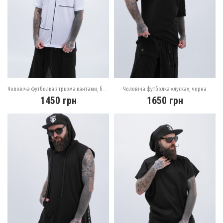
Чоловіча футболка з трьома кантами, біла
Чоловіча футболка «луска», чорна
1450
грн
1650
грн