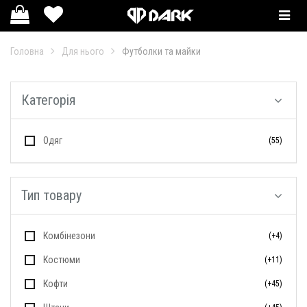
Смотр
катал
Головна
Для нього
Футболки та майки
Категорія
Одяг
(55)
Тип товару
Комбінезони
(+4)
Костюми
(+11)
Кофти
(+45)