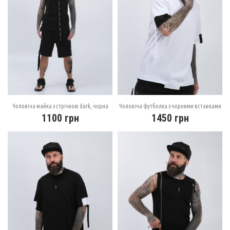
Чоловіча майка з стрічкою dark, чорна
Чоловіча футболка з чорними вставками
1100
грн
1450
грн