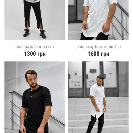
Чоловіча футболка «зірка»
Чоловіча футболка «шов», біла
1300
грн
1600
грн