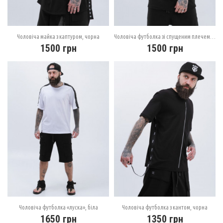
Чоловіча майка з каптуром, чорна
Чоловіча футболка зі спущеним плечем, чорна
1500
грн
1500
грн
Чоловіча футболка «луска», біла
Чоловіча футболка з кантом, чорна
1650
грн
1350
грн