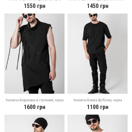
1550
грн
1450
грн
Чоловіча безрукавка зі стрічками, чорна
Чоловіча базова футболка, чорна
1600
грн
1100
грн