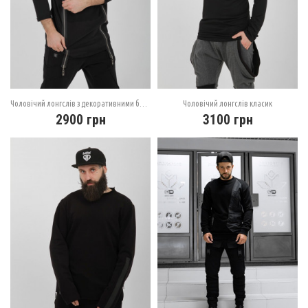
Чоловічий лонгслів з декоративними блискавками
Чоловічий лонгслів класик
2900
грн
3100
грн