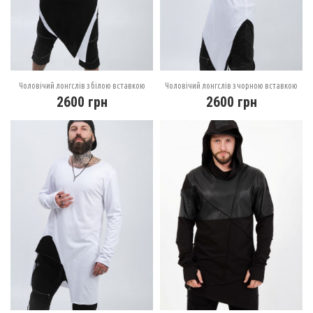
Чоловічий лонгслів з білою вставкою
Чоловічий лонгслів з чорною вставкою
2600
грн
2600
грн