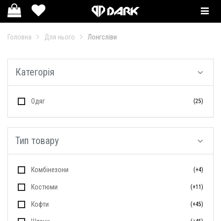
Смотр
катал
Головна
Для нього
Лонгсліви
Категорія
Одяг
(25)
Тип товару
Комбінезони
(+4)
Костюми
(+11)
Кофти
(+45)