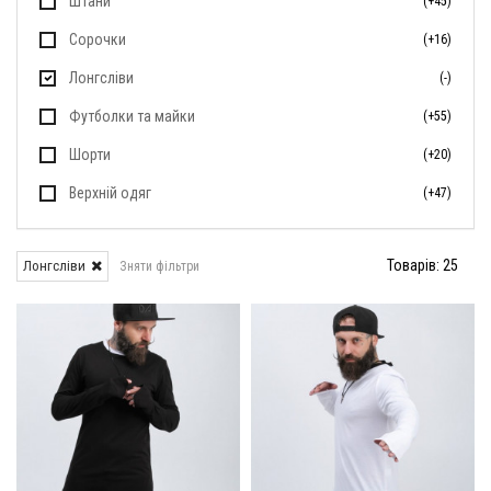
Штани
(+45)
Сорочки
(+16)
Лонгсліви
(-)
Футболки та майки
(+55)
Шорти
(+20)
Верхній одяг
(+47)
Товарів: 25
Лонгсліви
Зняти фільтри