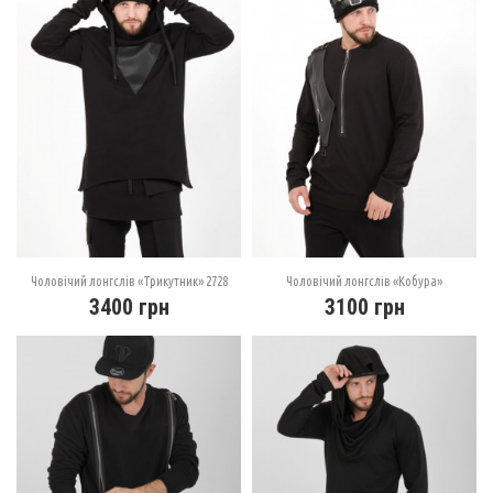
Чоловічий лонгслів «Трикутник» 2728
Чоловічий лонгслів «Кобура»
3400
грн
3100
грн