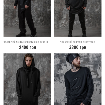
Чоловічий лонгслів зі вставкою з еко шкіри
Чоловічий лонгслів з каптуром
2400
грн
3300
грн