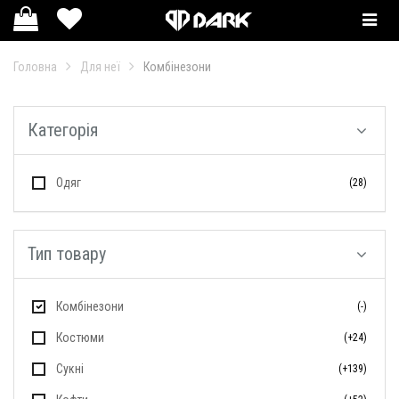
Смотр
катал
Головна
Для неї
Комбінезони
Категорія
Одяг
(28)
Тип товару
Комбінезони
(-)
Костюми
(+24)
Сукні
(+139)