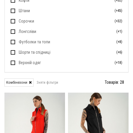
Кофти
(+52)
Штани
(+45)
Сорочки
(+32)
Лонгсліви
(+1)
Футболки та топи
(+8)
Шорти та спідниці
(+6)
Верхній одяг
(+18)
Товарів: 28
Комбінезони
Зняти фільтри