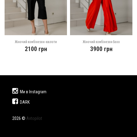
Жіночий комбінезон-кюлоти
Жіночий комбінезон Бохо
2100
грн
3900
грн
Ми в Instagram
DARK
2026 ©
Avtopilot